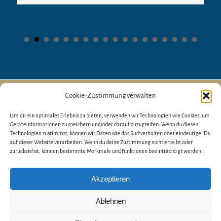
Copyright
2026 RD Immokontor - Immobilien Rendsburg,
Cookie-Zustimmung verwalten
Schleswig-Holstein |
Impressum
|
Datenschutz
| Webkonzept
www.onemedien.de
Um dir ein optimales Erlebnis zu bieten, verwenden wir Technologien wie Cookies, um
Geräteinformationen zu speichern und/oder darauf zuzugreifen. Wenn du diesen
Technologien zustimmst, können wir Daten wie das Surfverhalten oder eindeutige IDs
auf dieser Website verarbeiten. Wenn du deine Zustimmung nicht erteilst oder
zurückziehst, können bestimmte Merkmale und Funktionen beeinträchtigt werden.
Akzeptieren
Ablehnen