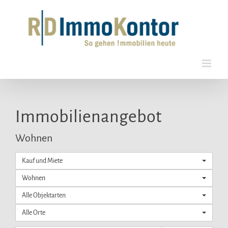
Zum
Inhalt
springen
Immobilien­angebot
Wohnen
Kauf und Miete
Wohnen
Alle Objektarten
Alle Orte