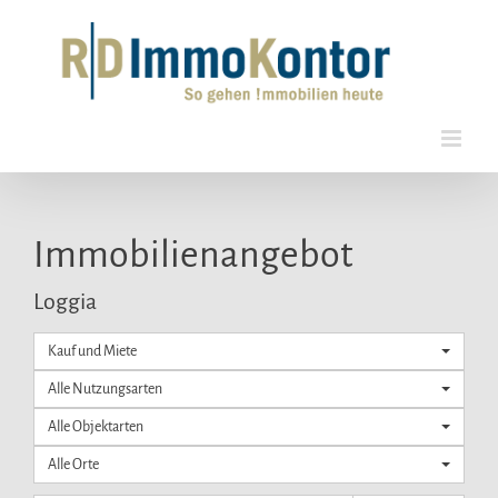
Zum
Inhalt
springen
Immobilien­angebot
Loggia
Kauf und Miete
Alle Nutzungsarten
Alle Objektarten
Alle Orte