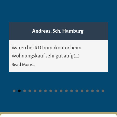
Andreas, Sch. Hamburg
Neeru F. Hamburg
Waren bei RD Immokontor beim
RD Immokontor hat mich beim Verkauf
Wohnungskauf sehr gut aufg(…)
meiner Eigentumswoh(…)
Read More...
Read More...