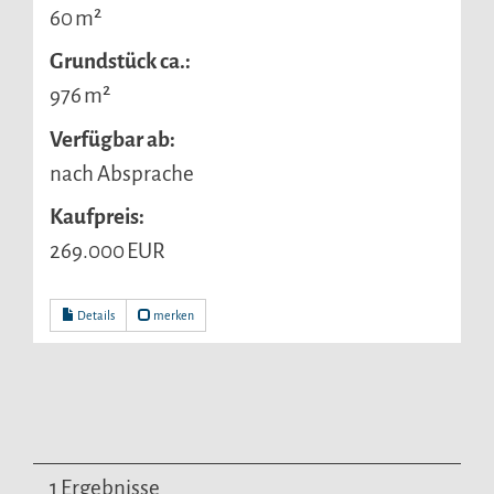
60 m²
Grund­stück ca.:
976 m²
Verfügbar ab:
nach Absprache
Kaufpreis:
269.000 EUR
Details
merken
1 Ergebnisse