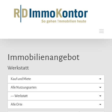
Zum
Inhalt
springen
Immobilien­angebot
Werkstatt
Kauf und Miete
Alle Nutzungsarten
— Werkstatt
Alle Orte